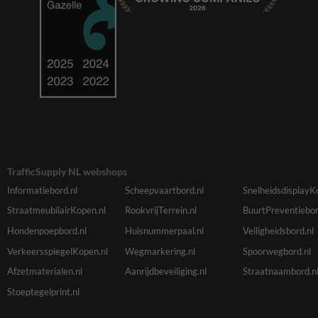
TrafficSupply NL webshops
Informatiebord.nl
Scheepvaartbord.nl
SnelheidsdisplayK
StraatmeubilairKopen.nl
RookvrijTerrein.nl
BuurtPreventiebor
Hondenpoepbord.nl
Huisnummerpaal.nl
Veiligheidsbord.nl
VerkeersspiegelKopen.nl
Wegmarkering.nl
Spoorwegbord.nl
Afzetmaterialen.nl
Aanrijdbeveiliging.nl
Straatnaambord.n
Stoeptegelprint.nl