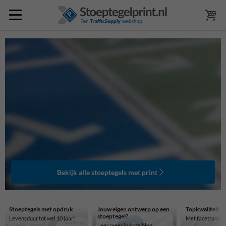
Bekijk alle stoeptegels met print
Stoeptegels met opdruk
Jouw eigen ontwerp op een
Topkwaliteit s
stoeptegel?
Levensduur tot wel 10 jaar!
Met facetrand en
Lees meer in onze blog