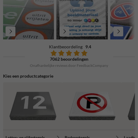
Klantbeoordeling
9.4
7062 beoordelingen
Onafhankelijke reviews door FeedbackCompany
Kies een productcategorie
Letter- en cijfertegels
Parkeertegels
Laadteg