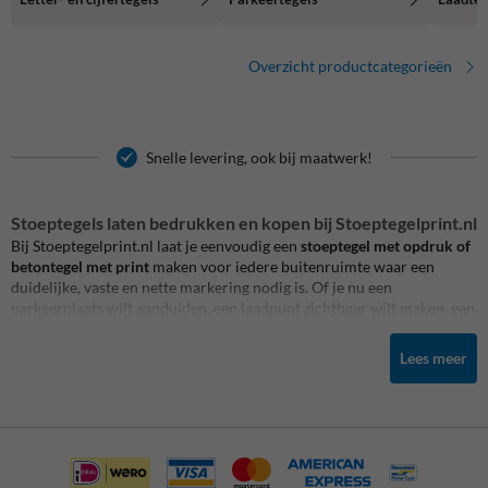
Overzicht productcategorieën
Snelle levering, ook bij maatwerk!
Stoeptegels laten bedrukken en kopen bij Stoeptegelprint.nl
Bij Stoeptegelprint.nl laat je eenvoudig een
stoeptegel met opdruk of
betontegel met print
maken voor iedere buitenruimte waar een
duidelijke, vaste en nette markering nodig is. Of je nu een
parkeerplaats wilt aanduiden, een laadpunt zichtbaar wilt maken, een
eigen terrein wilt markeren of een logo in de bestrating wilt
verwerken: met een bedrukte stoeptegel communiceer je precies op
Lees meer
de plek waar de boodschap telt. De tegel ligt vlak in de bestrating,
vormt geen extra obstakel en blijft onderdeel van de buitenruimte.
Daardoor is een stoeptegel met print een sterke keuze voor bedrijven,
gemeenten, scholen, VvE’s, recreatieparken, sportverenigingen,
winkels en particuliere terreinen.
De kracht van Stoeptegelprint.nl zit in de combinatie van eigen