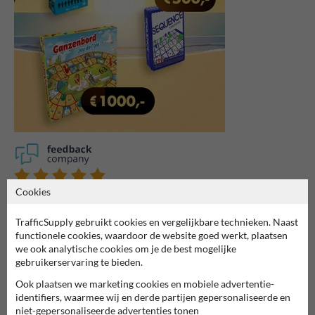
Cookies
7061
reviews
Rating
9.4
TrafficSupply gebruikt cookies en vergelijkbare technieken. Naast
functionele cookies, waardoor de website goed werkt, plaatsen
we ook analytische cookies om je de best mogelijke
gebruikerservaring te bieden.
Ook plaatsen we marketing cookies en mobiele advertentie-
identifiers, waarmee wij en derde partijen gepersonaliseerde en
niet-gepersonaliseerde advertenties tonen