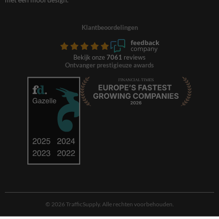
Klantbeoordelingen
Bekijk onze
7061
reviews
Ontvanger prestigieuze awards
© 2026 TrafficSupply. Alle rechten voorbehouden.