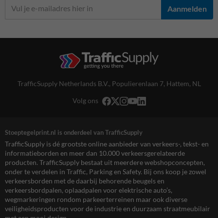
Aanmelden
TrafficSupply Netherlands B.V.,
Populierenlaan 7
,
Hattem, NL
Volg ons
Stoeptegelprint.nl is onderdeel van TrafficSupply
TrafficSupply is dé grootste online aanbieder van verkeers-, tekst- en
informatieborden en meer dan 10.000 verkeersgerelateerde
producten. TrafficSupply bestaat uit meerdere webshopconcepten,
onder te verdelen in Traffic, Parking en Safety. Bij ons koop je zowel
verkeersborden met de daarbij behorende beugels en
verkeersbordpalen, oplaadpalen voor elektrische auto’s,
wegmarkeringen rondom parkeerterreinen maar ook diverse
veiligheidsproducten voor de industrie en duurzaam straatmeubilair
met een mooi design.