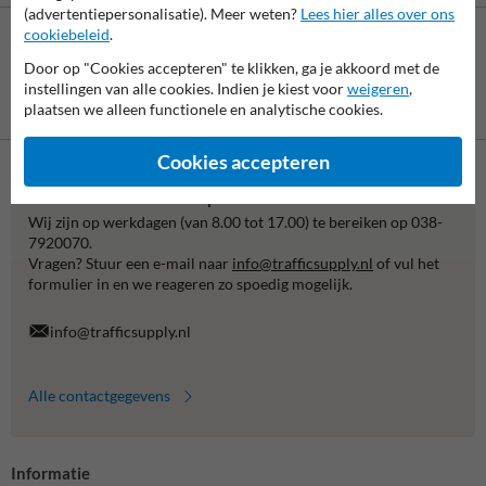
(advertentiepersonalisatie). Meer weten?
Lees hier alles over ons
cookiebeleid
.
Door op "Cookies accepteren" te klikken, ga je akkoord met de
instellingen van alle cookies. Indien je kiest voor
weigeren
,
Betaling achteraf
plaatsen we alleen functionele en analytische cookies.
is mogelijk
Cookies accepteren
Neem contact met ons op
Wij zijn op werkdagen (van 8.00 tot 17.00) te bereiken op 038-
7920070.
Vragen? Stuur een e-mail naar
info@trafficsupply.nl
of vul het
formulier in en we reageren zo spoedig mogelijk.
info@trafficsupply.nl
Alle contactgegevens
Informatie