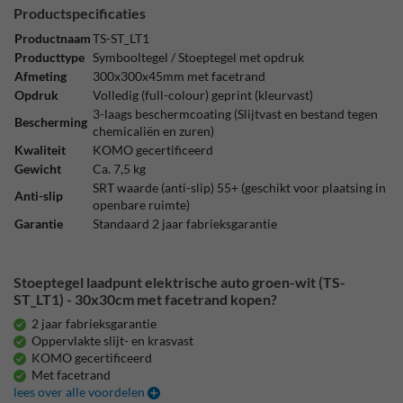
Productspecificaties
Productnaam
TS-ST_LT1
Producttype
Symbooltegel / Stoeptegel met opdruk
Afmeting
300x300x45mm met facetrand
Opdruk
Volledig (full-colour) geprint (kleurvast)
3-laags beschermcoating (Slijtvast en bestand tegen
Bescherming
chemicaliën en zuren)
Kwaliteit
KOMO gecertificeerd
Gewicht
Ca. 7,5 kg
SRT waarde (anti-slip) 55+ (geschikt voor plaatsing in
Anti-slip
openbare ruimte)
Garantie
Standaard 2 jaar fabrieksgarantie
Stoeptegel laadpunt elektrische auto groen-wit (TS-
ST_LT1) - 30x30cm met facetrand kopen?
2 jaar fabrieksgarantie
Oppervlakte slijt- en krasvast
KOMO gecertificeerd
Met facetrand
lees over alle voordelen