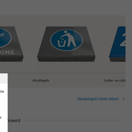
Afvaltegels
Letter- en cijferte
ele
Stoeptegels bedrukken
e
tificeerd