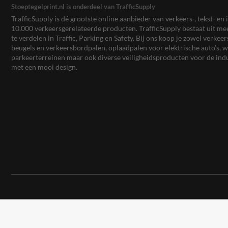
Stoeptegelprint.nl is onderdeel van TrafficSupply
TrafficSupply is dé grootste online aanbieder van verkeers-, tekst- 
10.000 verkeersgerelateerde producten. TrafficSupply bestaat uit 
te verdelen in Traffic, Parking en Safety. Bij ons koop je zowel verk
beugels en verkeersbordpalen, oplaadpalen voor elektrische auto’s
parkeerterreinen maar ook diverse veiligheidsproducten voor de ind
met een mooi design.