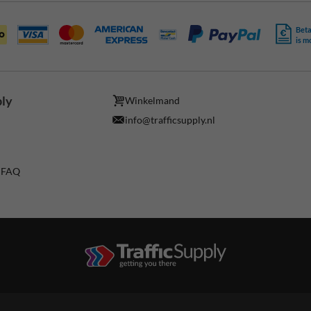
Beta
is m
ply
Winkelmand
info@trafficsupply.nl
/ FAQ