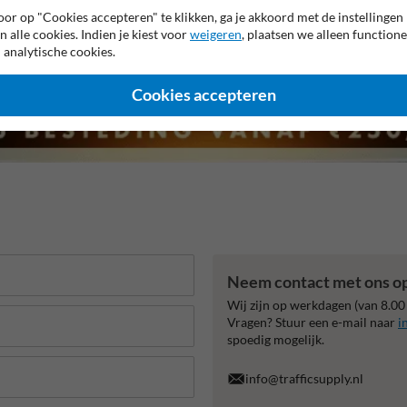
or op "Cookies accepteren" te klikken, ga je akkoord met de instellingen
n alle cookies. Indien je kiest voor
weigeren
, plaatsen we alleen functione
 analytische cookies.
Cookies accepteren
Neem contact met ons o
Wij zijn op werkdagen (van 8.00
Vragen? Stuur een e-mail naar
i
spoedig mogelijk.
info@trafficsupply.nl