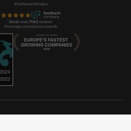
Klantbeoordelingen
Bekijk onze
7062
reviews
Ontvanger prestigieuze awards