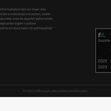
en informatieborden en meer dan
meerdere webshopconcepten, onder
eersborden met de daarbij behorende
, wegmarkeringen rondom
ustrie en duurzaam straatmeubilair
© 2026 TrafficSupply. Alle rechten voorbehouden.