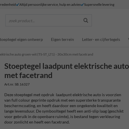
vredenheid
Altijd persoonlijke service, hulp en advies
Supersnelle levering
zoek product...
toeptegel eigen ontwerp
Eigen terrein
Letter- en cijfertegels
lektrische auto groen-wit (TS-ST_LT1) - 30x30cm met facetrand
Stoeptegel laadpunt elektrische aut
met facetrand
Art.nr. SB.16327
Deze stoeptegel met opdruk laadpunt elektrische auto is voorzien
van full colour geprinte opdruk met een supersterke transparante
beschermcoating, en heeft daardoor een ongekende kwaliteit en
lange levensduur. De symbooltegel heeft een anti-slip laag (geschikt
voor gebruik in de openbare ruimte), is bestand tegen verkleuring
door zonlicht en heeft een facetrand.