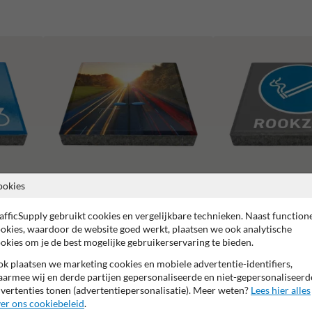
ookies
Stoeptegels eigen ontwerp
Rooktegels
afficSupply gebruikt cookies en vergelijkbare technieken. Naast function
okies, waardoor de website goed werkt, plaatsen we ook analytische
okies om je de best mogelijke gebruikerservaring te bieden.
k plaatsen we marketing cookies en mobiele advertentie-identifiers,
armee wij en derde partijen gepersonaliseerde en niet-gepersonaliseerd
 fabrieksgarantie
Oppervlakte slijt- en krasvast
KOMO gecer
vertenties tonen (advertentiepersonalisatie). Meer weten?
Lees hier alles
er ons cookiebeleid
.