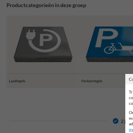
Productcategorieën in deze groep
C
Laadtegels
Parkeertegels
Tr
co
co
Oo
wa
2 jaar
ad
ov