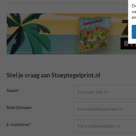
Do
va
en
Stel je vraag aan Stoeptegelprint.nl
Naam*
Bedrijfsnaam
E-mailadres*