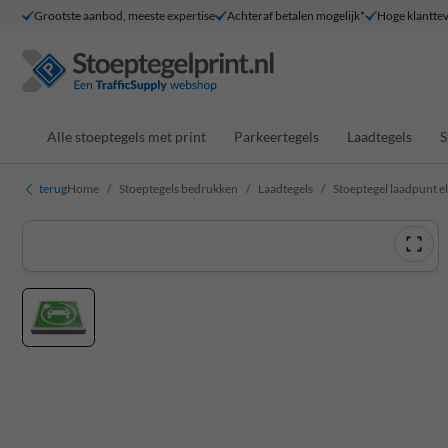
Grootste aanbod, meeste expertise
Achteraf betalen mogelijk*
Hoge klantte
Alle stoeptegels met print
Parkeertegels
Laadtegels
S
terug
Home
Stoeptegels bedrukken
Laadtegels
Stoeptegel laadpunt e