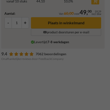
vanaf 10 stuks
44,10
10,0
%
49,
00
59,29
60,00
Aantal:
Van
voor
incl. btw
-
+
Plaats in winkelmand
product doorsturen per e-mail
Levertijd:
7-8 werkdagen
9.4
7062 beoordelingen
Onafhankelijke reviews door FeedbackCompany