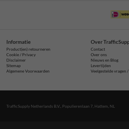
Informatie
Over TrafficSup
Product(en) retourneren
Contact
Cookie / Privacy
Over ons
Disclaimer
Nieuws en Blog
Sitemap
Levertijden
Algemene Voorwaarden
Veelgestelde vragen 
TrafficSupply Netherlands B.V.,
Populierenlaan 7
,
Hattem, NL