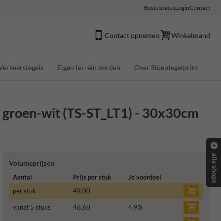
Bestelstatus
Login
Contact
Contact opnemen
Winkelmand
Verkeerstegels
Eigen terrein borden
Over Stoeptegelprint
o groen-wit (TS-ST_LT1) - 30x30cm
alle shops
Volumeprijzen
Aantal
Prijs per stuk
Je voordeel
per stuk
49,00
vanaf 5 stuks
46,60
4,9
%