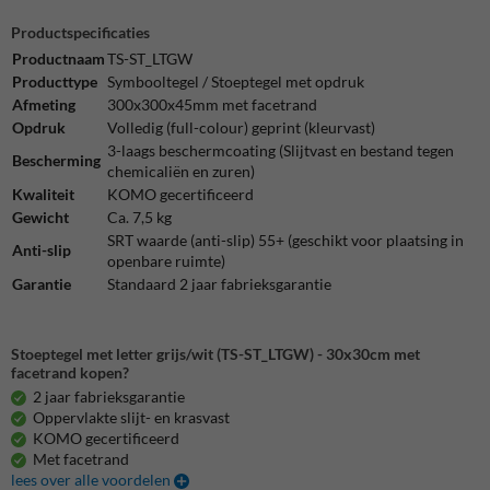
Productspecificaties
Productnaam
TS-ST_LTGW
Producttype
Symbooltegel / Stoeptegel met opdruk
Afmeting
300x300x45mm met facetrand
Opdruk
Volledig (full-colour) geprint (kleurvast)
3-laags beschermcoating (Slijtvast en bestand tegen
Bescherming
chemicaliën en zuren)
Kwaliteit
KOMO gecertificeerd
Gewicht
Ca. 7,5 kg
SRT waarde (anti-slip) 55+ (geschikt voor plaatsing in
Anti-slip
openbare ruimte)
Garantie
Standaard 2 jaar fabrieksgarantie
Stoeptegel met letter grijs/wit (TS-ST_LTGW) - 30x30cm met
facetrand kopen?
2 jaar fabrieksgarantie
Oppervlakte slijt- en krasvast
KOMO gecertificeerd
Met facetrand
lees over alle voordelen