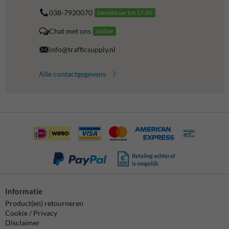
038-7920070
bereikbaar tot 17.00
Chat met ons
online
info@trafficsupply.nl
Alle contactgegevens
Betaling achteraf
is mogelijk
Informatie
Product(en) retourneren
Cookie / Privacy
Disclaimer