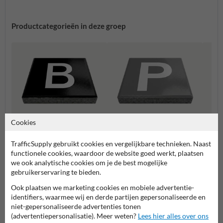
Productcategorieën in deze groep
Cookies
Letter- en cijfertegels
Parkeertegels
Stoept
TrafficSupply gebruikt cookies en vergelijkbare technieken. Naast
functionele cookies, waardoor de website goed werkt, plaatsen
we ook analytische cookies om je de best mogelijke
Stoeptegels bedrukken
gebruikerservaring te bieden.
Ook plaatsen we marketing cookies en mobiele advertentie-
identifiers, waarmee wij en derde partijen gepersonaliseerde en
niet-gepersonaliseerde advertenties tonen
(advertentiepersonalisatie). Meer weten?
Lees hier alles over ons