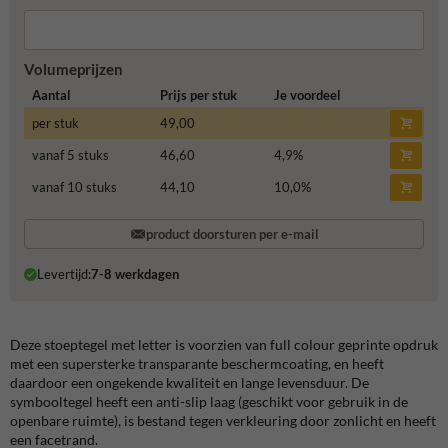
Volumeprijzen
Aantal
Prijs per stuk
Je voordeel
per stuk
49,00
vanaf 5 stuks
46,60
4,9
%
vanaf 10 stuks
44,10
10,0
%
product doorsturen per e-mail
Levertijd:
7-8 werkdagen
Deze stoeptegel met letter is voorzien van full colour geprinte opdruk
met een supersterke transparante beschermcoating, en heeft
daardoor een ongekende kwaliteit en lange levensduur. De
symbooltegel heeft een anti-slip laag (geschikt voor gebruik in de
openbare ruimte), is bestand tegen verkleuring door zonlicht en heeft
een facetrand.