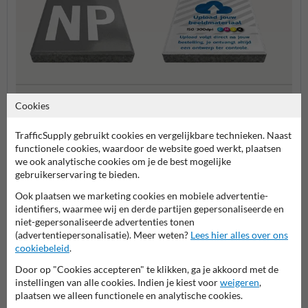
Parkeertegels
Stoeptegels eigen ontwerp
Rookt
Cookies
TrafficSupply gebruikt cookies en vergelijkbare technieken. Naast
Stoeptegels bedrukken
functionele cookies, waardoor de website goed werkt, plaatsen
we ook analytische cookies om je de best mogelijke
gebruikerservaring te bieden.
Ook plaatsen we marketing cookies en mobiele advertentie-
identifiers, waarmee wij en derde partijen gepersonaliseerde en
niet-gepersonaliseerde advertenties tonen
(advertentiepersonalisatie). Meer weten?
Lees hier alles over ons
cookiebeleid
.
Door op "Cookies accepteren" te klikken, ga je akkoord met de
instellingen van alle cookies. Indien je kiest voor
weigeren
,
Stel je vraag aan Stoeptegelprint.nl
plaatsen we alleen functionele en analytische cookies.
Naam*