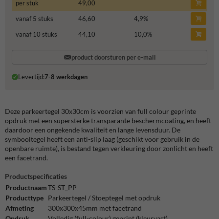
per stuk
49,00
vanaf 5 stuks
46,60
4,9
%
vanaf 10 stuks
44,10
10,0
%
product doorsturen per e-mail
Levertijd:
7-8 werkdagen
Deze parkeertegel 30x30cm is voorzien van full colour geprinte
opdruk met een supersterke transparante beschermcoating, en heeft
daardoor een ongekende kwaliteit en lange levensduur. De
symbooltegel heeft een anti-slip laag (geschikt voor gebruik in de
openbare ruimte), is bestand tegen verkleuring door zonlicht en heeft
een facetrand.
Productspecificaties
Productnaam
TS-ST_PP
Producttype
Parkeertegel / Stoeptegel met opdruk
Afmeting
300x300x45mm met facetrand
Opdruk
Volledig (full-colour) geprint (kleurvast)