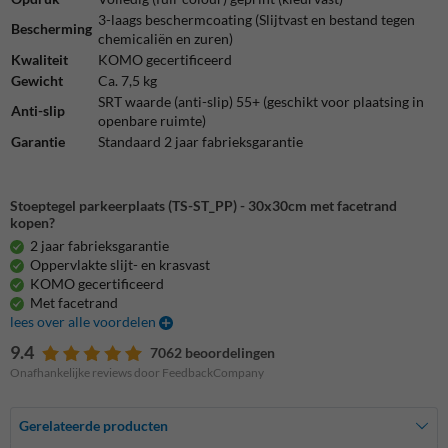
3-laags beschermcoating (Slijtvast en bestand tegen
Bescherming
chemicaliën en zuren)
Kwaliteit
KOMO gecertificeerd
Gewicht
Ca. 7,5 kg
SRT waarde (anti-slip) 55+ (geschikt voor plaatsing in
Anti-slip
openbare ruimte)
Garantie
Standaard 2 jaar fabrieksgarantie
Stoeptegel parkeerplaats (TS-ST_PP) - 30x30cm met facetrand
kopen?
2 jaar fabrieksgarantie
Oppervlakte slijt- en krasvast
KOMO gecertificeerd
Met facetrand
lees over alle voordelen
9.4
7062 beoordelingen
Onafhankelijke reviews door FeedbackCompany
Gerelateerde producten