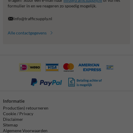
Vragen? Stuur een e-mail naar
info@trafficsupply.nl
of vul het
formulier in en we reageren zo spoedig mogelijk.
info@trafficsupply.nl
Alle contactgegevens
Betaling achteraf
is mogelijk
Informatie
Product(en) retourneren
Cookie / Privacy
Disclaimer
Sitemap
Algemene Voorwaarden