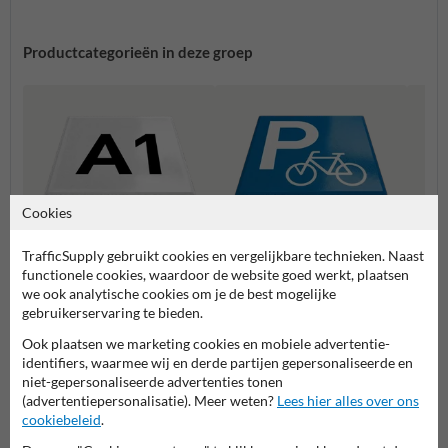
Productcategorieën in deze groep
Cookies
TrafficSupply gebruikt cookies en vergelijkbare technieken. Naast
Letter- en cijfertegels
Parkeertegels
Stoept
functionele cookies, waardoor de website goed werkt, plaatsen
we ook analytische cookies om je de best mogelijke
gebruikerservaring te bieden.
Stoeptegels bedrukken
Ook plaatsen we marketing cookies en mobiele advertentie-
identifiers, waarmee wij en derde partijen gepersonaliseerde en
niet-gepersonaliseerde advertenties tonen
(advertentiepersonalisatie). Meer weten?
Lees hier alles over ons
cookiebeleid
.