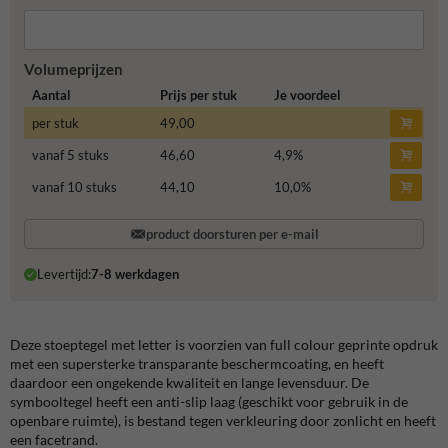
Volumeprijzen
Aantal
Prijs per stuk
Je voordeel
per stuk
49,00
vanaf 5 stuks
46,60
4,9
%
vanaf 10 stuks
44,10
10,0
%
product doorsturen per e-mail
Levertijd:
7-8 werkdagen
Deze stoeptegel met letter is voorzien van full colour geprinte opdruk
met een supersterke transparante beschermcoating, en heeft
daardoor een ongekende kwaliteit en lange levensduur. De
symbooltegel heeft een anti-slip laag (geschikt voor gebruik in de
openbare ruimte), is bestand tegen verkleuring door zonlicht en heeft
een facetrand.