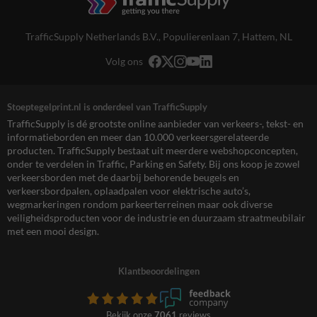
TrafficSupply Netherlands B.V.,
Populierenlaan 7
,
Hattem, NL
Volg ons
Stoeptegelprint.nl is onderdeel van TrafficSupply
TrafficSupply is dé grootste online aanbieder van verkeers-, tekst- en
informatieborden en meer dan 10.000 verkeersgerelateerde
producten. TrafficSupply bestaat uit meerdere webshopconcepten,
onder te verdelen in Traffic, Parking en Safety. Bij ons koop je zowel
verkeersborden met de daarbij behorende beugels en
verkeersbordpalen, oplaadpalen voor elektrische auto’s,
wegmarkeringen rondom parkeerterreinen maar ook diverse
veiligheidsproducten voor de industrie en duurzaam straatmeubilair
met een mooi design.
Klantbeoordelingen
Bekijk onze
7061
reviews