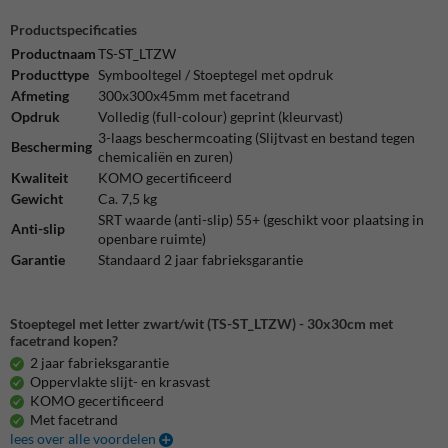
Productspecificaties
Productnaam
TS-ST_LTZW
Producttype
Symbooltegel / Stoeptegel met opdruk
Afmeting
300x300x45mm met facetrand
Opdruk
Volledig (full-colour) geprint (kleurvast)
3-laags beschermcoating (Slijtvast en bestand tegen
Bescherming
chemicaliën en zuren)
Kwaliteit
KOMO gecertificeerd
Gewicht
Ca. 7,5 kg
SRT waarde (anti-slip) 55+ (geschikt voor plaatsing in
Anti-slip
openbare ruimte)
Garantie
Standaard 2 jaar fabrieksgarantie
Stoeptegel met letter zwart/wit (TS-ST_LTZW) - 30x30cm met
facetrand kopen?
2 jaar fabrieksgarantie
Oppervlakte slijt- en krasvast
KOMO gecertificeerd
Met facetrand
lees over alle voordelen